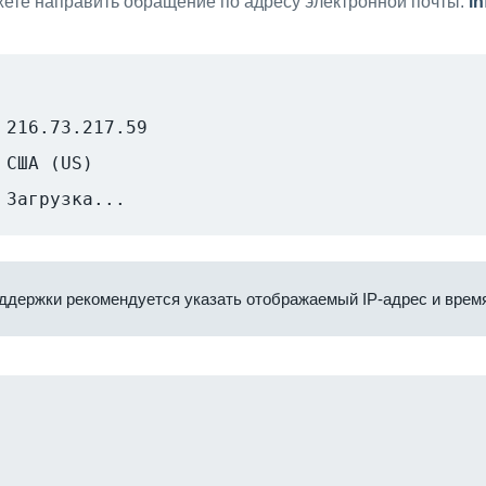
ете направить обращение по адресу электронной почты:
i
216.73.217.59
США (US)
Загрузка...
ддержки рекомендуется указать отображаемый IP-адрес и время