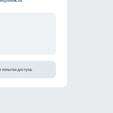
nfo@tnmk.ru
.
 попытки доступа.