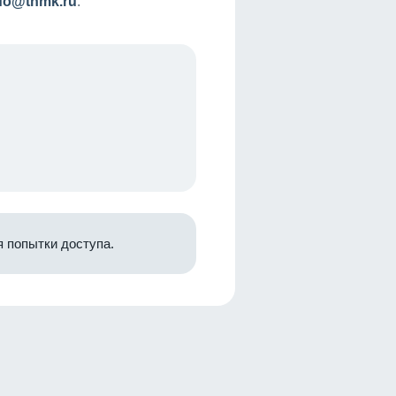
nfo@tnmk.ru
.
 попытки доступа.