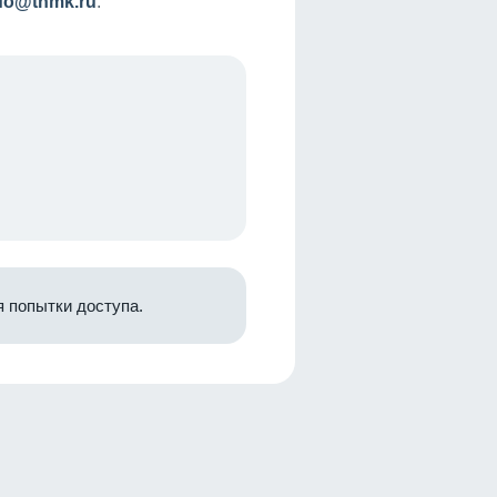
nfo@tnmk.ru
.
 попытки доступа.