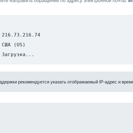
ете направить обращение по адресу электронной почты:
i
216.73.216.74
США (US)
Загрузка...
ддержки рекомендуется указать отображаемый IP-адрес и время