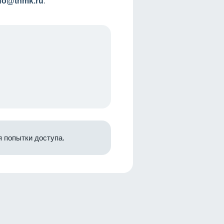
nfo@tnmk.ru
.
 попытки доступа.