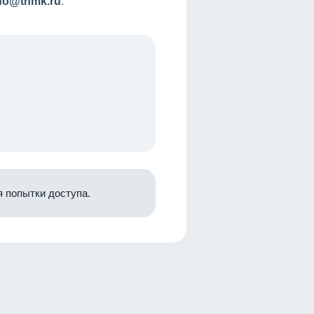
nfo@tnmk.ru
.
 попытки доступа.