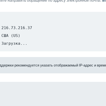
ете направить обращение по адресу электронной почты:
i
216.73.216.37
США (US)
Загрузка...
ддержки рекомендуется указать отображаемый IP-адрес и время