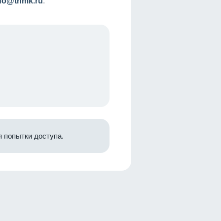
nfo@tnmk.ru
.
 попытки доступа.